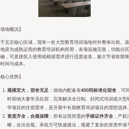
【场地概况】
位于北京核心区域，现有一处大型教育培训场地对外整体出租。
场地原为成熟运营的教育培训机构所用，各项设施完善，功能分
明确，可直接投入使用或根据需求进行适度改造，极大节省前期
备时间与成本。
【核心优势】
规模宏大，宿舍充足
：场地内配备有
400间标准化宿舍
，可
时容纳大量学员住宿，完美解决全日制、封闭式培训或大型
学项目的住宿需求，是开展中长期教育培训项目的理想选择
资质齐全，合规保障
：所有运营所需的
手续证件齐全
，产权
晰，合法合规。承租方可快速接洽，规避了复杂的资质申请