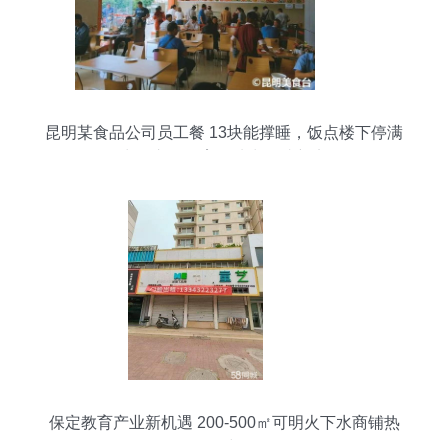
昆明某食品公司员工餐 13块能撑睡，饭点楼下停满
出租车，教育场地出租成新宠
保定教育产业新机遇 200-500㎡可明火下水商铺热
租中