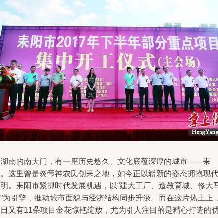
在湖南的南大门，有一座历史悠久、文化底蕴深厚的城市——耒
阳。这里曾是炎帝神农氏创耒之地，如今正以崭新的姿态拥抱现
文明。耒阳市紧抓时代发展机遇，以“建大工厂、造教育城、修大
路”为引擎，推动城市面貌与经济结构同步升级。而在这片热土上
近日又有11朵项目金花惊艳绽放，尤为引人注目的是精心打造的