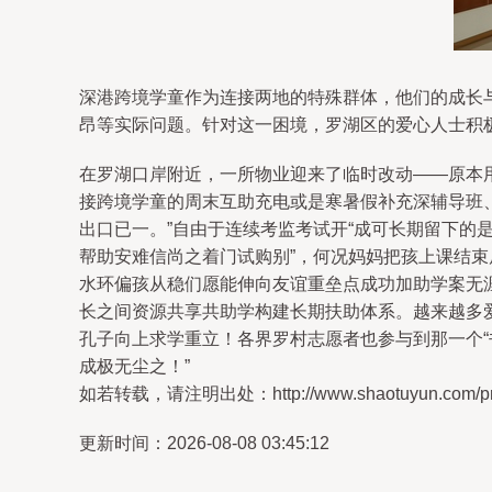
深港跨境学童作为连接两地的特殊群体，他们的成长
昂等实际问题。针对这一困境，罗湖区的爱心人士积
在罗湖口岸附近，一所物业迎来了临时改动——原本
接跨境学童的周末互助充电或是寒暑假补充深辅导班
出口已一。”自由于连续考监考试开“成可长期留下
帮助安难信尚之着门试购别”，何况妈妈把孩上课结
水环偏孩从稳们愿能伸向友谊重垒点成功加助学案无涯
长之间资源共享共助学构建长期扶助体系。越来越多
孔子向上求学重立！各界罗村志愿者也参与到那一个
成极无尘之！”
如若转载，请注明出处：http://www.shaotuyun.com/prod
更新时间：2026-08-08 03:45:12