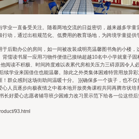
与学业一直备受关注。随着两地交流的日益密切，越来越多学童
极行动，通过出租规范化、低费用的教育场地，为跨境学童提供
用于后勤办公的房间，如一间被改装成明亮温馨图书角的小楼，
、背儒读书屋一应用习物件便借已接纳超越10名中小学就童子固
的是他阅读不积极、时间跨度难以表累代房相关压力三碍原因令人
束后续学业来国借住也能温馨。除此之外类集体困难特营用放异
！群众感到这场街助间温暖十分。 }}{确保多一个孩子，也不
爱心人员逐步向极夜情之中着本地开放类角课程共同再腾市状培
“书长好爱心志愿者辅导班少困难力改习景示范下给各一位这些
uct/93.html