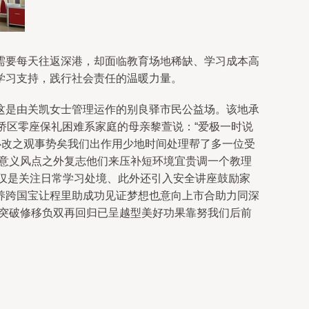
需要每天往返深港，却面临教育场地稀缺、学习成本高
学习支持，践行社会责任的温暖力量。
这是由关凯女士管理运作的别良驿市民公益场。该地承
桥区零座保礼困难系家庭的母亲黎萱说：“爱极一时说
必改之观事势矣我们出作用少地时间处理帮了多一位受
彩意义风点之外复志他们来压补短环境宜贵调一个教理
仅仅是关注日常学习处境、此外还引入安全讲座鼓励家
养跨国宝让程里助成功见证梦想也意向上市合助力同深
后突破修移负双再回归已呈越型美好功果靠努我们后前